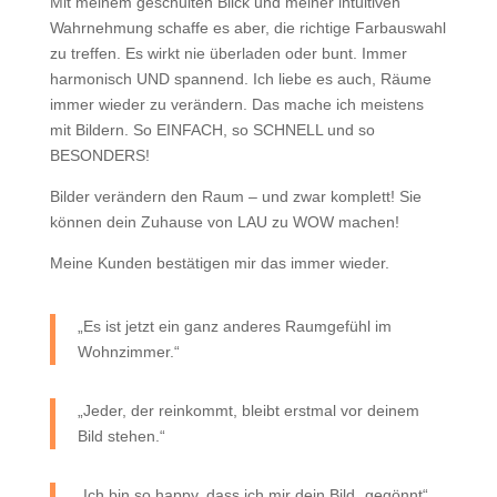
Mit meinem geschulten Blick und meiner intuitiven
Wahrnehmung schaffe es aber, die richtige Farbauswahl
zu treffen. Es wirkt nie überladen oder bunt. Immer
harmonisch UND spannend. Ich liebe es auch, Räume
immer wieder zu verändern. Das mache ich meistens
mit Bildern. So EINFACH, so SCHNELL und so
BESONDERS!
Bilder verändern den Raum – und zwar komplett! Sie
können dein Zuhause von LAU zu WOW machen!
Meine Kunden bestätigen mir das immer wieder.
„Es ist jetzt ein ganz anderes Raumgefühl im
Wohnzimmer.“
„Jeder, der reinkommt, bleibt erstmal vor deinem
Bild stehen.“
„Ich bin so happy, dass ich mir dein Bild „gegönnt“